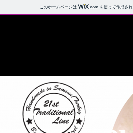
このホームページは
.com
を使って作成され
Samsun Cymbals JAPAN
ホーム
Cymbals Line PRODUCTS
エンドーサー一覧
Sams