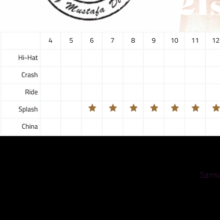
21s
Samsu
0
（ア